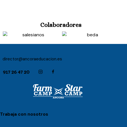
Colaboradores
director@ancoraeducacion.es
917 26 47 20
Trabaja con nosotros